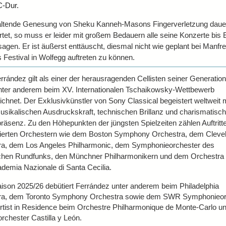
C-Dur.
altende Genesung von Sheku Kanneh-Masons Fingerverletzung dauer
rtet, so muss er leider mit großem Bedauern alle seine Konzerte bis 
agen. Er ist äußerst enttäuscht, diesmal nicht wie geplant bei Manfr
Festival in Wolfegg auftreten zu können.
rrández gilt als einer der herausragenden Cellisten seiner Generatio
nter anderem beim XV. Internationalen Tschaikowsky-Wettbewerb
chnet. Der Exklusivkünstler von Sony Classical begeistert weltweit m
usikalischen Ausdruckskraft, technischen Brillanz und charismatisc
äsenz. Zu den Höhepunkten der jüngsten Spielzeiten zählen Auftritte
erten Orchestern wie dem Boston Symphony Orchestra, dem Cleve
ra, dem Los Angeles Philharmonic, dem Symphonieorchester des
chen Rundfunks, den Münchner Philharmonikern und dem Orchestra
ademia Nazionale di Santa Cecilia.
aison 2025/26 debütiert Ferrández unter anderem beim Philadelphia
ra, dem Toronto Symphony Orchestra sowie dem SWR Symphonieor
Artist in Residence beim Orchestre Philharmonique de Monte-Carlo u
orchester Castilla y León.