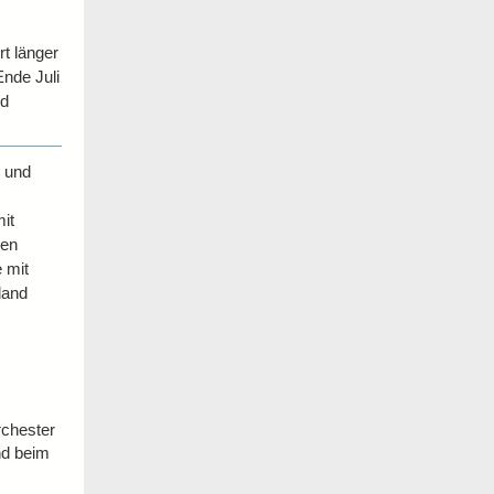
t länger
Ende Juli
ed
n und
it
hen
 mit
land
chester
nd beim