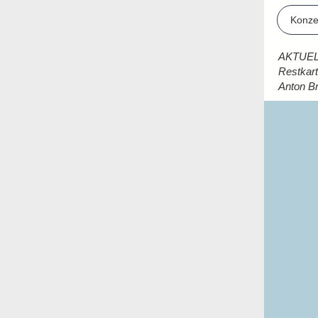
Konzer
AKTUELL
Restkart
Anton Br