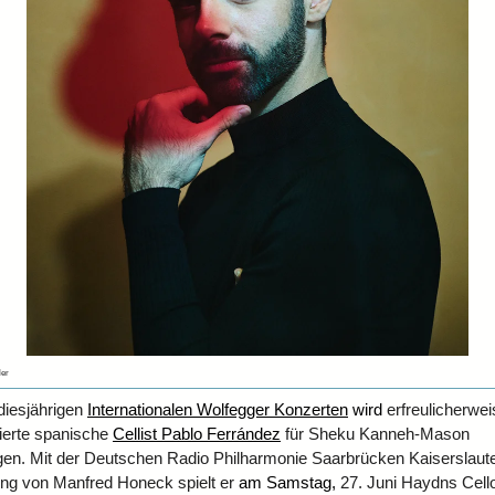
ler
diesjährigen
Internationalen Wolfegger Konzerten
wird
erfreulicherwei
erte spanische
Cellist Pablo Ferrández
für Sheku Kanneh-Mason
gen. Mit der Deutschen Radio Philharmonie Saarbrücken Kaiserslaute
ung von Manfred Honeck spielt er
am Samstag,
27. Juni Haydns Cell