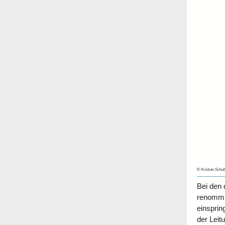
© Kristian Schul
Bei den 
renommi
einsprin
der Leit