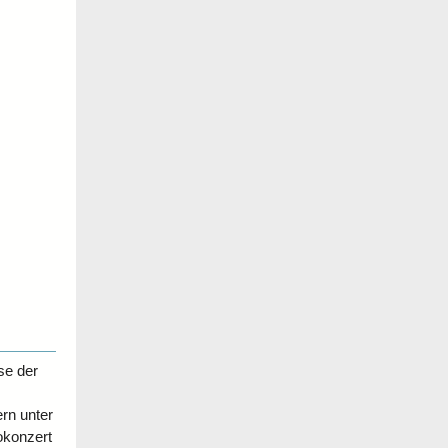
se der
rn unter
okonzert