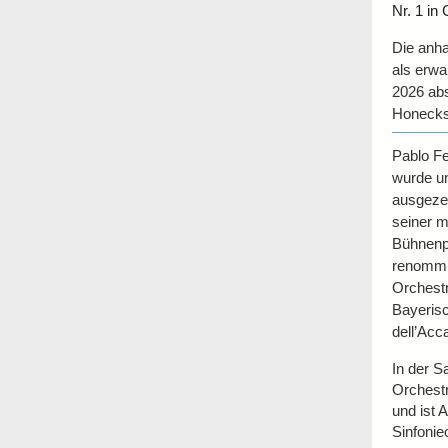
Nr. 1 in 
Die anh
als erwa
2026 abs
Honecks 
Pablo Fe
wurde u
ausgezei
seiner m
Bühnenpr
renommi
Orchest
Bayeris
dell’Acc
In der S
Orchest
und ist 
Sinfonie